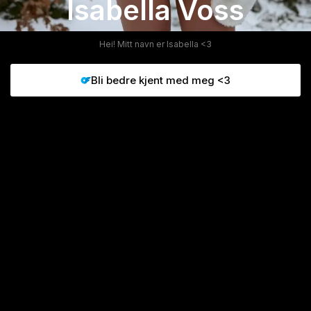
Isabella Voss
Hei! Mitt navn er Isabella <3
Bli bedre kjent med meg <3