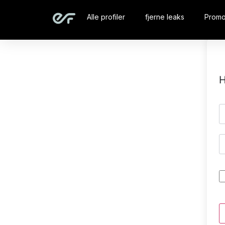
Alle profiler
fjerne leaks
Promo
H