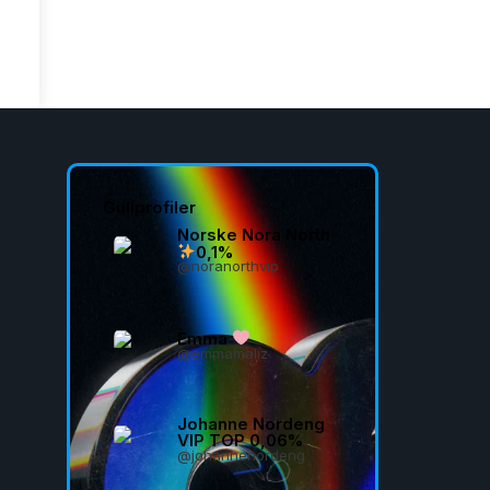
Gullprofiler
Norske Nora North
0,1%
@noranorthvip
Emma
@emmamaliz
Johanne Nordeng
VIP TOP 0,06%
@johannenordeng