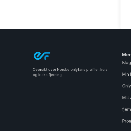
Me
Blo
Oversikt over Norske onlyfans profiler, kurs
Min 
og leaks fjerning.
Only
Mitt
fjer
Pro