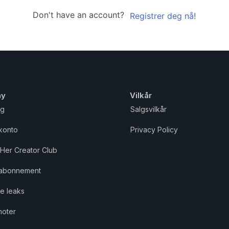
Don't have an account?
Registrer deg nå!
ny
Vilkår
gg
Salgsvilkår
konto
Privacy Policy
Her Creator Club
 abonnement
ne leaks
moter