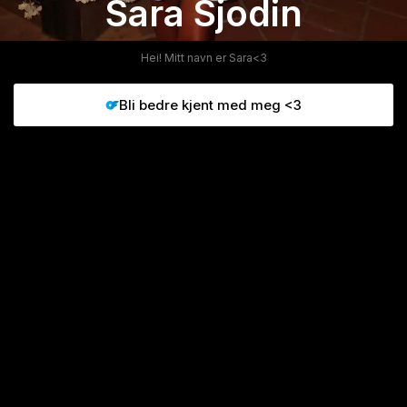
Sara Sjodin
Hei! Mitt navn er Sara<3
Bli bedre kjent med meg <3